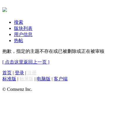
搜索
版块列表
用户信息
热帖
抱歉，指定的主题不存在或已被删除或正在被审核
[ 点击这里返回上一页 ]
首页
|
登录
|
注册
标准版
|
触屏版
|
电脑版
|
客户端
© Comsenz Inc.