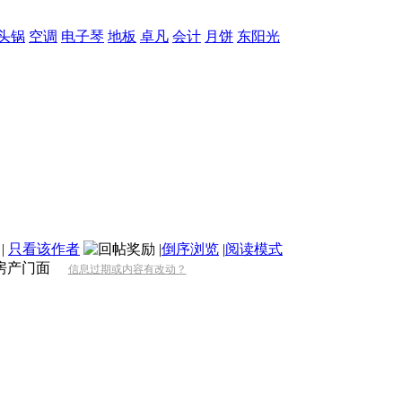
头锅
空调
电子琴
地板
卓凡
会计
月饼
东阳光
|
只看该作者
|
倒序浏览
|
阅读模式
房产门面
信息过期或内容有改动？