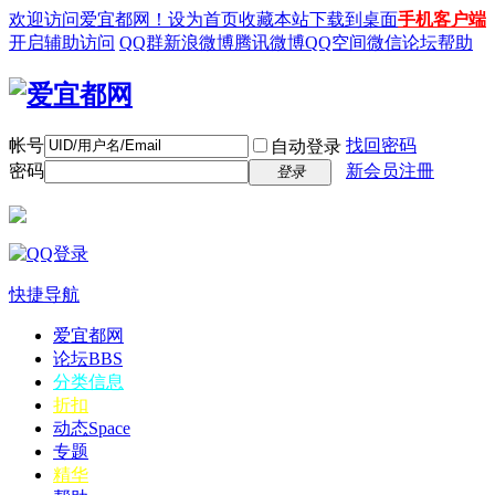
欢迎访问爱宜都网！
设为首页
收藏本站
下载到桌面
手机客户端
开启辅助访问
QQ群
新浪微博
腾讯微博
QQ空间
微信
论坛帮助
帐号
找回密码
自动登录
密码
新会员注冊
登录
快捷导航
爱宜都网
论坛
BBS
分类信息
折扣
动态
Space
专题
精华