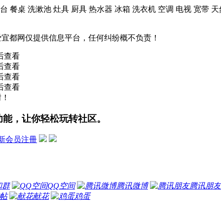
妆台 餐桌 洗漱池 灶具 厨具 热水器 冰箱 洗衣机 空调 电视 宽带 
爱宜都网仅提供信息平台，任何纠纷概不负责！
后查看
后查看
后查看
后查看
谢！
功能，让你轻松玩转社区。
新会员注冊
和群
QQ空间
腾讯微博
腾讯朋友
帖
献花
鸡蛋