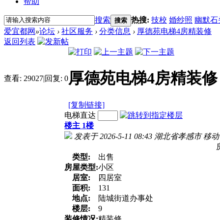
帮助
搜索
热搜:
技校
婚纱照
幽默石
搜索
爱宜都网
»
论坛
›
社区服务
›
分类信息
›
厚德苑电梯4房精装修
返回列表
厚德苑电梯4房精装修
查看:
29027
|
回复:
0
[复制链接]
电梯直达
楼主 1楼
发表于 2026-5-11 08:43
湖北省孝感市 移动
类型:
出售
房屋类型:
小区
居室:
四居室
面积:
131
地点:
陆城街道办事处
楼层:
9
装修情况:
精装修