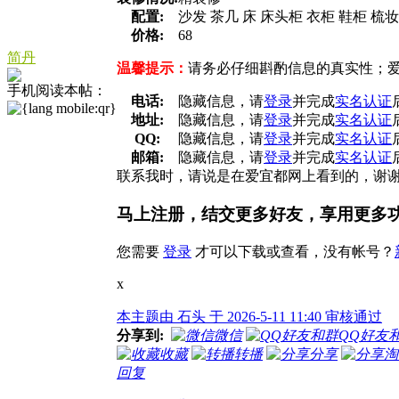
配置:
沙发 茶几 床 床头柜 衣柜 鞋柜 梳
价格:
68
简丹
温馨提示：
请务必仔细斟酌信息的真实性；
手机阅读本帖：
电话:
隐藏信息，请
登录
并完成
实名认证
地址:
隐藏信息，请
登录
并完成
实名认证
QQ:
隐藏信息，请
登录
并完成
实名认证
邮箱:
隐藏信息，请
登录
并完成
实名认证
联系我时，请说是在爱宜都网上看到的，谢
马上注册，结交更多好友，享用更多
您需要
登录
才可以下载或查看，没有帐号？
x
本主题由 石头 于 2026-5-11 11:40 审核通过
分享到:
微信
QQ好友
收藏
转播
分享
淘
回复