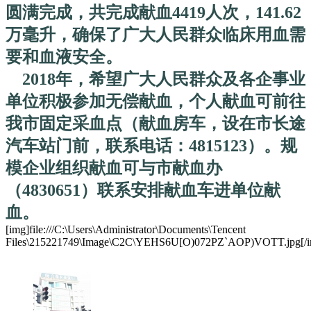
圆满完成，共完成献血4419人次，141.62
万毫升，确保了广大人民群众临床用血需
要和血液安全。
2018年，希望广大人民群众及各企事业
单位积极参加无偿献血，个人献血可前往
我市固定采血点（献血房车，设在市长途
汽车站门前，联系电话：4815123）。规
模企业组织献血可与市献血办
（4830651）联系安排献血车进单位献
血。
[img]file:///C:\Users\Administrator\Documents\Tencent
Files\215221749\Image\C2C\YEHS6U[O)072PZ`AOP)VOTT.jpg[/i