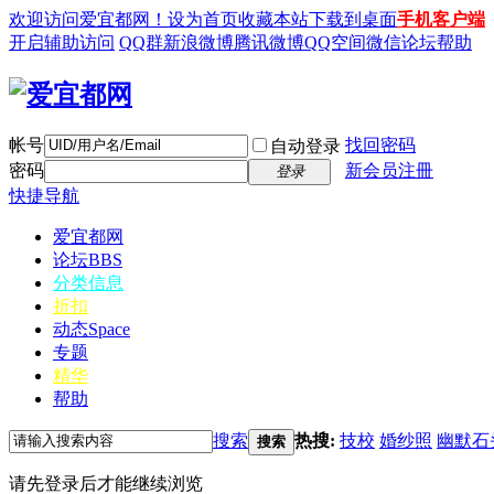
欢迎访问爱宜都网！
设为首页
收藏本站
下载到桌面
手机客户端
开启辅助访问
QQ群
新浪微博
腾讯微博
QQ空间
微信
论坛帮助
帐号
找回密码
自动登录
密码
新会员注冊
登录
快捷导航
爱宜都网
论坛
BBS
分类信息
折扣
动态
Space
专题
精华
帮助
搜索
热搜:
技校
婚纱照
幽默石
搜索
请先登录后才能继续浏览