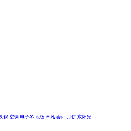
头锅
空调
电子琴
地板
卓凡
会计
月饼
东阳光