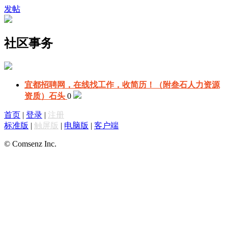
发帖
社区事务
宜都招聘网，在线找工作，收简历！（附叁石人力资源
资质）
石头
0
首页
|
登录
|
注册
标准版
|
触屏版
|
电脑版
|
客户端
© Comsenz Inc.